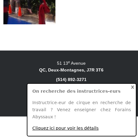
e
51 13
Avenue
QC, Deux-Montagnes, J7R 3T6
(514) 892-3271
X
ecoleforains@videotron.ca
On recherche des instructrices-eurs
École de cirque Forains
Instructrice-eur de cirque en recherche de
Les Forains Abyssaux © 2026
travail ? Venez enseigner chez Forains
Abyssaux !
Cliquez ici pour voir les détails