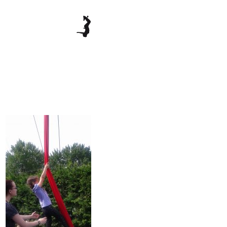
ENGLISH
Accueil
Notre équipe
Horaire des cours de cirque
Culture à l’école
Photos coupures de presse
Vidéos
Offre d’emploi
Contact et Inscription