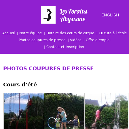
ENGLISH
Accueil
Notre équipe
Horaire des cours de cirque
Culture à l’école
Photos coupures de presse
Vidéos
Offre d’emploi
Contact et Inscription
PHOTOS COUPURES DE PRESSE
Cours d’été